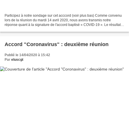
Participez à notre sondage sur cet acccord (voir plus bas) Comme convenu
lors de la réunion du mardi 14 avril 2020, nous avons transmis notre
réponse quant à la signature de l'accord baptisé « COVID-19 ». Le résultat
est un désaccord, conformément à la...
Accord "Coronavirus" : deuxième réunion
Publié le 14/04/2020 à 15:42
Par
eluscgt