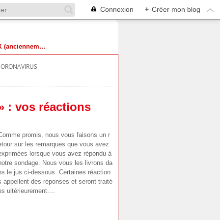
Connexion
+
Créer mon blog
Suivez-nous sur X (anciennement Twitter)
CORONAVIRUS
 : vos réactions
Comme promis, nous vous faisons un r
etour sur les remarques que vous avez
exprimées lorsque vous avez répondu à
notre sondage. Nous vous les livrons da
ns le jus ci-dessous. Certaines réaction
s appellent des réponses et seront traité
es ultérieurement....