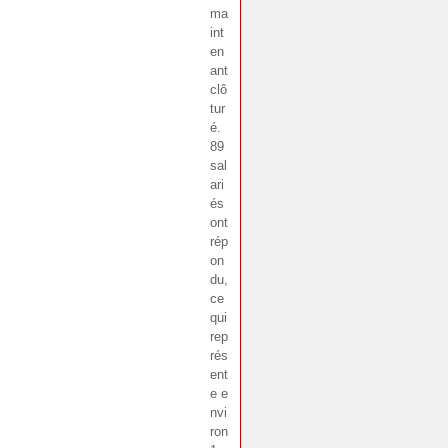
ma
int
en
ant
clô
tur
é.
89
sal
ari
és
ont
rép
on
du,
ce
qui
rep
rés
ent
e e
nvi
ron