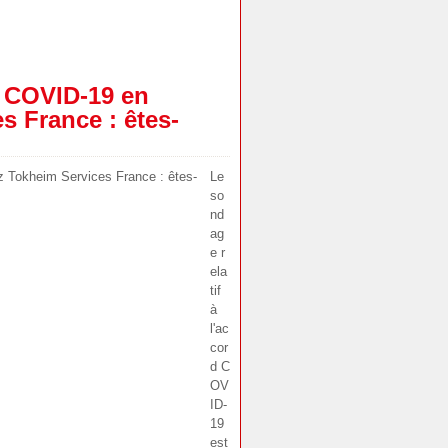
 COVID-19 en
s France : êtes-
Le
so
nd
ag
e r
ela
tif
à
l'ac
cor
d C
OV
ID-
19
est