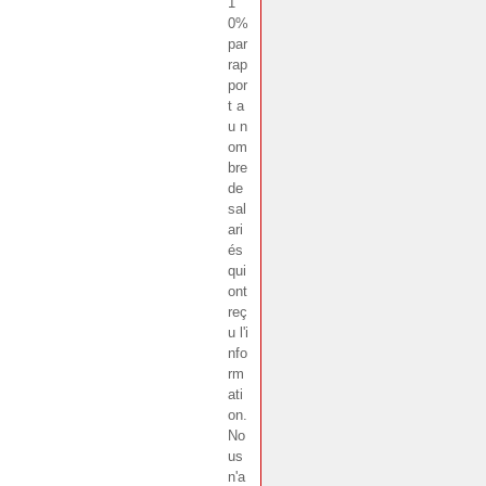
1
0%
par
rap
por
t a
u n
om
bre
de
sal
ari
és
qui
ont
reç
u l'i
nfo
rm
ati
on.
No
us
n'a