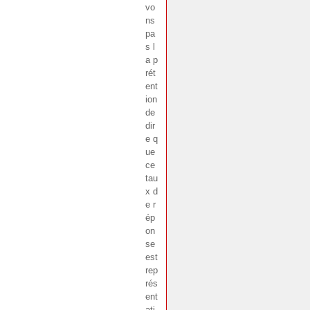
vo
ns
pa
s l
a p
rét
ent
ion
de
dir
e q
ue
ce
tau
x d
e r
ép
on
se
est
rep
rés
ent
ati