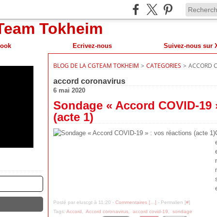
book
Ecrivez-nous
BLOG DE LA CGTEAM TOKHEIM
>
CATEGORIES
>
ACCORD 
accord coronavirus
6 mai 2020
Sondage « Accord COVID-19 »
(acte 1)
Posté par eluscgt à 11:20 -
Commentaires [
…
]
- Permalien [
#
]
Tags:
Accord
,
Accord coronavirus
,
accord covid-19
,
sondage