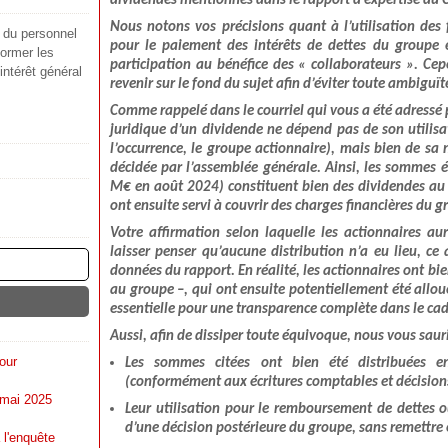
dividendes mentionnés dans le rapport d’expertise du 
Nous notons vos précisions quant à l’utilisation de
s du personnel
pour le paiement des intérêts de dettes du groupe 
ormer les
participation au bénéfice des « collaborateurs ». Ce
'intérêt général
revenir sur le fond du sujet afin d’éviter toute ambiguït
Comme rappelé dans le courriel qui vous a été adressé 
juridique d’un dividende ne dépend pas de son utilisat
l’occurrence, le groupe actionnaire), mais bien de sa 
décidée par l’assemblée générale. Ainsi, les sommes
M€ en août 2024) constituent bien des dividendes au 
ont ensuite servi à couvrir des charges financières du g
Votre affirmation selon laquelle les actionnaires au
laisser penser qu’aucune distribution n’a eu lieu, ce
données du rapport. En réalité, les actionnaires ont bi
au groupe –, qui ont ensuite potentiellement été allou
essentielle pour une transparence complète dans le ca
Aussi, afin de dissiper toute équivoque, nous vous saur
our
Les sommes citées ont bien été distribuées 
(conformément aux écritures comptables et décision
 mai 2025
Leur utilisation pour le remboursement de dettes ou
d’une décision postérieure du groupe, sans remettre e
 l'enquête