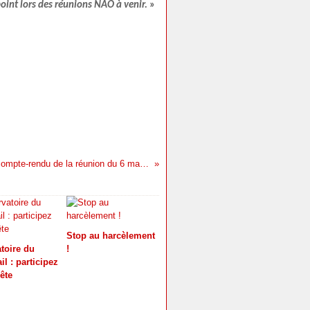
point lors des réunions NAO à venir.
»
NAO : compte-rendu de la réunion du 6 mai 2025
Stop au harcèlement
toire du
!
ail : participez
ête