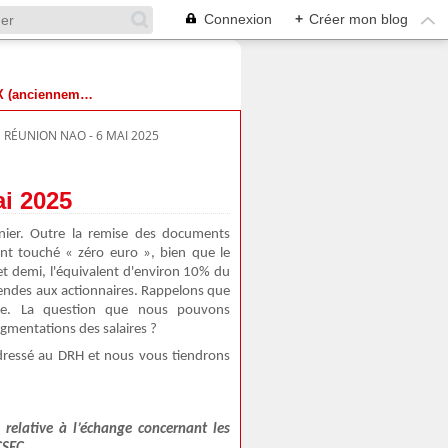
Connexion
+
Créer mon blog
Suivez-nous sur X (anciennement Twitter)
 RÉUNION NAO - 6 MAI 2025
i 2025
rnier. Outre la remise des documents
ent touché « zéro euro », bien que le
t demi, l'équivalent d'environ 10% du
idendes aux actionnaires. Rappelons que
aire. La question que nous pouvons
ugmentations des salaires ?
adressé au DRH et nous vous tiendrons
relative à l’échange concernant les