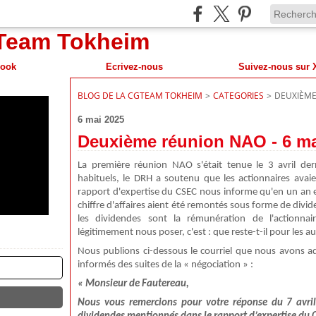
book
Ecrivez-nous
BLOG DE LA CGTEAM TOKHEIM
>
CATEGORIES
>
DEUXIÈME
6 mai 2025
Deuxième réunion NAO - 6 ma
La première réunion NAO s'était tenue le 3 avril de
habituels, le DRH a soutenu que les actionnaires avai
rapport d'expertise du CSEC nous informe qu'en un an e
chiffre d'affaires aient été remontés sous forme de div
les dividendes sont la rémunération de l'actionn
légitimement nous poser, c'est : que reste-t-il pour les a
Nous publions ci-dessous le courriel que nous avons 
informés des suites de la « négociation » :
«
Monsieur de Fautereau,
Nous vous remercions pour votre réponse du 7 avril 