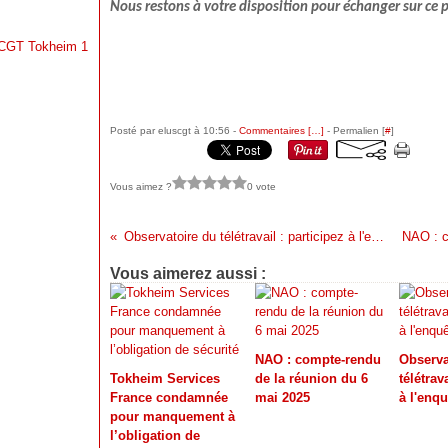
Nous restons à votre disposition pour échanger sur ce 
a CGT Tokheim 1
Posté par eluscgt à 10:56 -
Commentaires [
…
]
- Permalien [
#
]
Vous aimez ?
0 vote
Observatoire du télétravail : participez à l'enquête
Vous aimerez aussi :
NAO : compte-rendu
Observa
Tokheim Services
de la réunion du 6
télétrav
France condamnée
mai 2025
à l'enqu
pour manquement à
l’obligation de