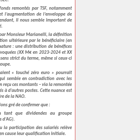
CSEC.
s fonds remontés par TSF, notamment
et l’augmentation de l’enveloppe de
pendant, il nous semble important de
é.
par Monsieur Marianelli, la définition
ion ultérieure par le bénéficiaire (en
nature : une distribution de bénéfices
 évoquées (XX M€ en 2023-2024 et XX
sens strict du terme, même si ceux-ci
roupe.
raient « touché zéro euro » pourrait
 qui semble en contradiction avec les
en reçu ces montants – via la remontée
és à d’autres postes. Cette nuance est
dre de la NAO.
ions gré de confirmer que :
en tant que dividendes au groupe
s d’AG).
 la participation des salariés relève
n cause leur qualification initiale.