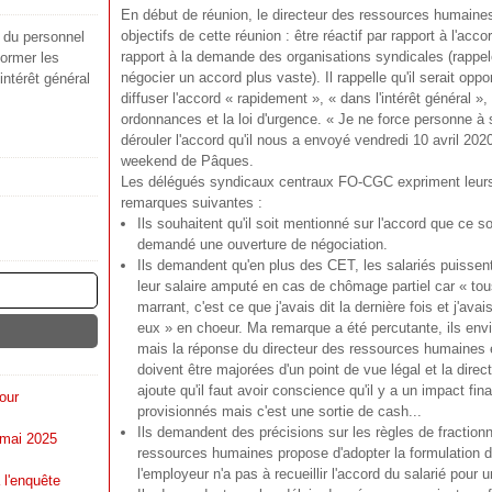
En début de réunion, le directeur des ressources humaines
objectifs de cette réunion : être réactif par rapport à l'acc
s du personnel
rapport à la demande des organisations syndicales (rappe
ormer les
négocier un accord plus vaste). Il rappelle qu'il serait oppo
'intérêt général
diffuser l'accord « rapidement », « dans l'intérêt général »,
ordonnances et la loi d'urgence. « Je ne force personne à s
dérouler l'accord qu'il nous a envoyé vendredi 10 avril 2020
weekend de Pâques.
Les délégués syndicaux centraux FO-CGC expriment leurs
remarques suivantes :
Ils souhaitent qu'il soit mentionné sur l'accord que ce s
demandé une ouverture de négociation.
Ils demandent qu'en plus des CET, les salariés puisse
leur salaire amputé en cas de chômage partiel car « tou
marrant, c'est ce que j'avais dit la dernière fois et j'a
eux » en choeur. Ma remarque a été percutante, ils envi
mais la réponse du directeur des ressources humaines 
doivent être majorées d'un point de vue légal et la dire
ajoute qu'il faut avoir conscience qu'il y a un impact fin
our
provisionnés mais c'est une sortie de cash...
Ils demandent des précisions sur les règles de fraction
 mai 2025
ressources humaines propose d'adopter la formulation de
l'employeur n'a pas à recueillir l'accord du salarié pour 
 l'enquête