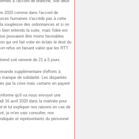
ormes à l'accord de branche, soit deux
obre 2020 comme dans l'accord de
urces humaines n'accède pas à cette
 la souplesse des ordonnances et si on
s bien entendu la suite, mais l'idée est
rise pouvaient être moins favorables
qui ont fait voler en éclats le droit du
son refus en faisant valoir que les RTT
férend soit ramené de 21 à 5 jours.
emande supplémentaire d'efforts à
un manque de solidarité. Les disparités
s par la crise mais certains en payent
 informe qu'il va nous envoyer une
di 16 avril 2020 dans la matinée pour
rd et lui expliquer nos raisons en cas de
nt, je m'en vais consulter, nos
ndiqués et représentants du personnel