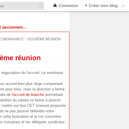
Connexion
+
Créer mon blog
Suivez-nous sur X (anciennement Twitter)
CORONAVIRUS" : DEUXIÈME RÉUNION
ième réunion
e négociation de l'accord. Le sentiment
 un accord bien plus large comprenant
ns pour tous, mais la direction a fermé
adre de
l'accord de branche
permettant
intien du salaire se borne à pouvoir
ur mettre sur leur CET (mesure proposée
 de ne pas pouvoir défendre notre
e cette frustration et je me concentre
ces humaines et les délégués syndicaux