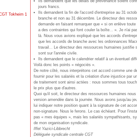
Ils demandent que les délais de prévenance soient conf
jours francs.
Ils demandent la fin de l'accord d'entreprise au 31 oct
a CGT Tokheim 1
branche et non au 31 décembre. Le directeur des resso
demande en faisant remarquer que « si on enlève toute
a des contraintes qui font couler la boîte... ». Je n'ai pa
là. Nous vous avions expliqué que les accords d'entrep
que les accords de branche avec les ordonnances Macron 
travail... Le directeur des ressources humaines justifie 
sont sur l'année civile.
Ils demandent que le calendrier relatif à un éventuel dif
Voilà donc les points « négociés ».
De notre côté, nous interprétons cet accord comme une d
fournir pour les salariés et la création d'une injustice par 
de traitement sont ainsi actées : nous sommes tous touché
le prix plus que d'autres.
Quoi qu'il soit, le directeur des ressources humaines nous
version amendée dans la journée. Nous avons jusqu'au jeu
lui indiquer notre position quant à la signature de cet acco
non-signature. Nous le ferons. Le cas échéant. Pour l'insta
pas « mes équipes », mais les salariés sympathisants, sy
de mon organisation syndicale.
Iffet Yazici-Libbrecht
Déléguée syndicale centrale CGT