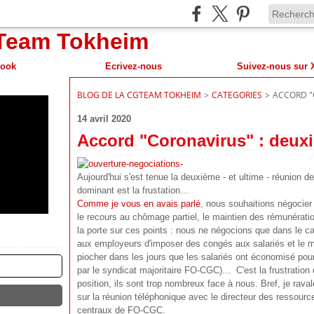
book
Ecrivez-nous
BLOG DE LA CGTEAM TOKHEIM
>
CATEGORIES
>
ACCORD "
14 avril 2020
Accord "Coronavirus" : deux
Aujourd'hui s'est tenue la deuxième - et ultime - réunion d
dominant est la frustation...
Comme je vous en avais parlé
, nous souhaitions négocier
le recours au chômage partiel, le maintien des rémunératio
la porte sur ces points : nous ne négocions que dans le c
aux employeurs d'imposer des congés aux salariés et le ma
piocher dans les jours que les salariés ont économisé po
par le syndicat majoritaire FO-CGC)... C'est la frustration
position, ils sont trop nombreux face à nous. Bref, je raval
sur la réunion téléphonique avec le directeur des ressour
centraux de FO-CGC.