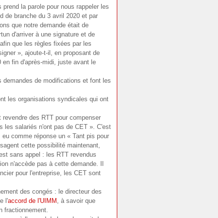
 prend la parole pour nous rappeler les
ord de branche du 3 avril 2020 et par
lons que notre demande était de
rtun d'arriver à une signature et de
 afin que les règles fixées par les
igner », ajoute-t-il, en proposant de
 en fin d'après-midi, juste avant le
 demandes de modifications et font les
ont les organisations syndicales qui ont
nt revendre des RTT pour compenser
s les salariés n'ont pas de CET ». C'est
vais eu comme réponse un « Tant pis pour
sagent cette possibilité maintenant,
est sans appel : les RTT revendus
ction n'accède pas à cette demande. Il
ancier pour l'entreprise, les CET sont
nement des congés : le directeur des
 l'
accord de l'UIMM
, à savoir que
un fractionnement.