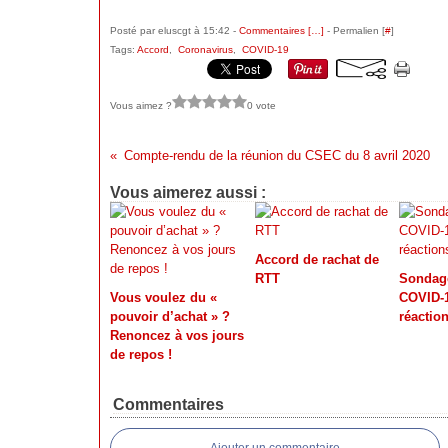
Posté par eluscgt à 15:42 -
Commentaires [
…
]
- Permalien [
#
]
Tags:
Accord
,
Coronavirus
,
COVID-19
Vous aimez ?
0 vote
Compte-rendu de la réunion du CSEC du 8 avril 2020
Vous aimerez aussi :
Accord de rachat de
RTT
Sondag
Vous voulez du «
COVID-1
pouvoir d’achat » ?
réaction
Renoncez à vos jours
de repos !
Commentaires