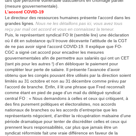
tant que personne vulnérable basculeront en chômage partiel
(mesure gouvernementale).
L’accord COVID-19
Le directeur des ressources humaines présente l’accord dans les
grandes lignes.
Nous ne les détaillons pas ici, vous avez tous
reçu par mail cet accord et vous en connaissez la teneur.
Puis, le représentant syndical FO lit (semble lire) une déclaration
où il dit en substance qu’il trouve décevante l’attitude de la CGT
de ne pas avoir signé l’accord COVID-19. Il explique que FO-
CGC a signé cet accord pour encadrer les mesures
gouvernementales afin de permettre aux salariés qui ont un CET
(tant pis pour les autres !) d’en débloquer le paiement pour
compléter leur perte de salaire. Il présente l’avancée d’avoir
obtenu que les congés pouvant être utilisés par la direction soient
limités au 31 octobre et non au 31 décembre comme prévu par
l’accord de branche. Enfin, il lit une phrase que Fred reconnaît
comme étant en pied de page d’un mail du délégué syndical
central FO : « Nous demandons à celles et ceux qui critiquent, à
des fins purement politiques et électoralistes, nos accords
nationaux de branches ou les accords d’entreprise que les
représentants négocient, d’arrêter la récupération malsaine d’une
période dramatique pour tenter de discréditer celles et ceux qui
prennent leurs responsabilités, car plus que jamais être un
syndicat réformiste fait une vraie différence en faveur de la