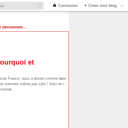
Connexion
+
Créer mon blog
Suivez-nous sur X (anciennement Twitter)
pourquoi et
vices France, nous a donné comme date
n'en sommes même pas sûrs ! Voici en i
sonnel...