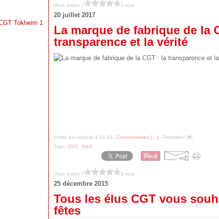
Vous aimez ?
0 vote
20 juillet 2017
a CGT Tokheim 1
La marque de fabrique de la 
transparence et la vérité
Posté par eluscgt à 14:40 -
Commentaires [
…
]
- Permalien [
#
]
Tags:
CGT
,
NAO
Vous aimez ?
0 vote
25 décembre 2015
Tous les élus CGT vous souh
fêtes