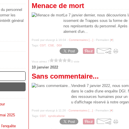
Menace de mort
s du personnel
ormer les
Le 7 janvier dernier, nous découvrions l
'intérêt général
issement de Trappes sous la forme de t
nos représentants du personnel. Après av
alement d'un...
Posté par eluscgt à 16:04 -
Commentaires [
…
]
- Permalien [
#
]
Tags:
CGT
,
CSE
,
DGI
Vous aimez ?
0 vote
10 janvier 2022
Sans commentaire...
Vendredi 7 janvier 2022, nous som
dans le cadre d'une enquête DGI. 
des ressources humaines pour un e
u d'affichage réservé à notre organi
our
Posté par eluscgt à 11:26 -
Commentaires [
…
]
- Permalien [
#
]
 mai 2025
Tags:
CGT
,
syndicalisme
 l'enquête