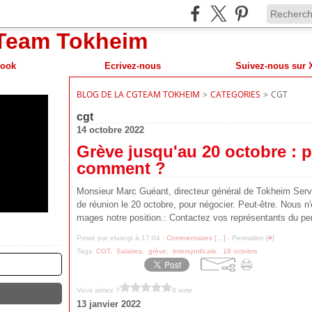
book
Ecrivez-nous
BLOG DE LA CGTEAM TOKHEIM
>
CATEGORIES
>
CGT
cgt
14 octobre 2022
Grève jusqu'au 20 octobre : 
comment ?
Monsieur Marc Guéant, directeur général de Tokheim Ser
de réunion le 20 octobre, pour négocier. Peut-être. Nous 
mages notre position.: Contactez vos représentants du per
Posté par eluscgt à 17:04 -
Commentaires [
…
]
- Permalien [
#
]
Tags:
CGT
,
Salaires
,
grève
,
intersyndicale
,
18 octobre
Vous aimez ?
0 vote
13 janvier 2022