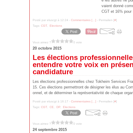
e les autres ne pu
vaient donné comm
CGT et 16% pour 
Posté par eluscgt à 12:24 -
Commentaires [
…
]
- Permalien [
#
]
Tags:
CGT
,
Elections
Vous aimez ?
0 vote
20 octobre 2015
Les élections professionnelle
entendre votre voix en présen
candidature
Les élections professionnelles chez Tokheim Services Fr
15. Ces élections permettront de désigner les élus au Comi
onnel, et de déterminer la représentativité de chaque organ
Posté par eluscgt à 16:17 -
Commentaires [
…
]
- Permalien [
#
]
Tags:
CGT
,
CE
,
DP
,
Elections
Vous aimez ?
0 vote
24 septembre 2015