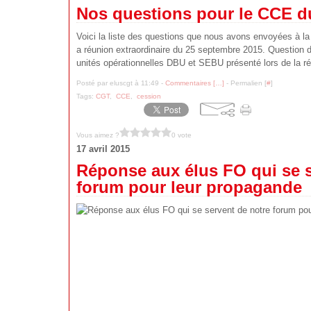
Nos questions pour le CCE d
Voici la liste des questions que nous avons envoyées à la 
a réunion extraordinaire du 25 septembre 2015. Question d
unités opérationnelles DBU et SEBU présenté lors de la ré
Posté par eluscgt à 11:49 -
Commentaires [
…
]
- Permalien [
#
]
Tags:
CGT
,
CCE
,
cession
Vous aimez ?
0 vote
17 avril 2015
Réponse aux élus FO qui se s
forum pour leur propagande