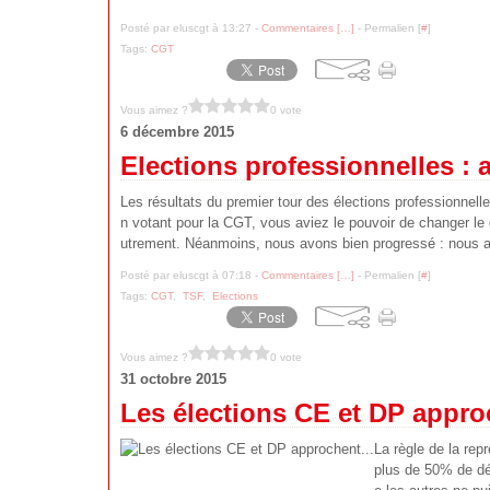
Posté par eluscgt à 13:27 -
Commentaires [
…
]
- Permalien [
#
]
Tags:
CGT
Vous aimez ?
0 vote
6 décembre 2015
Elections professionnelles : a
Les résultats du premier tour des élections professionnel
n votant pour la CGT, vous aviez le pouvoir de changer le
utrement. Néanmoins, nous avons bien progressé : nous a
Posté par eluscgt à 07:18 -
Commentaires [
…
]
- Permalien [
#
]
Tags:
CGT
,
TSF
,
Elections
Vous aimez ?
0 vote
31 octobre 2015
Les élections CE et DP approc
La règle de la rep
plus de 50% de dé