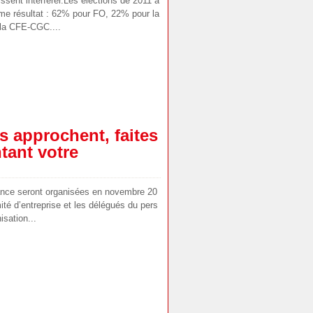
issent interférer.Les élections de 2011 a
e résultat : 62% pour FO, 22% pour la
la CFE-CGC....
s approchent, faites
tant votre
ance seront organisées en novembre 20
té d’entreprise et les délégués du pers
isation...