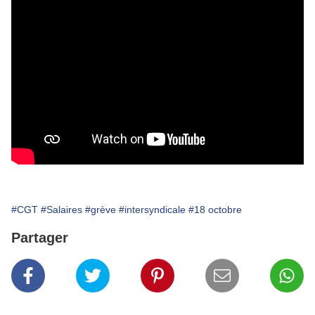
#CGT
#Salaires
#grève
#intersyndicale
#18 octobre
Partager