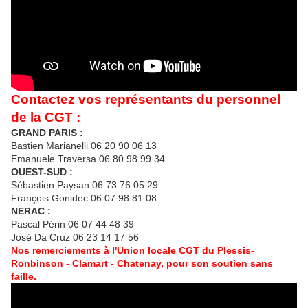
Contactez vos représentants du personnel
de la CGT :
GRAND PARIS :
Bastien Marianelli 06 20 90 06 13
Emanuele Traversa 06 80 98 99 34
OUEST-SUD :
Sébastien Paysan 06 73 76 05 29
François Gonidec 06 07 98 81 08
NERAC :
Pascal Périn 06 07 44 48 39
José Da Cruz 06 23 14 17 56
Nos remerciements à l'Union locale CGT du Plessis-
Ronbinson - Clamart - Chatenay, pour son soutien sans
faille.