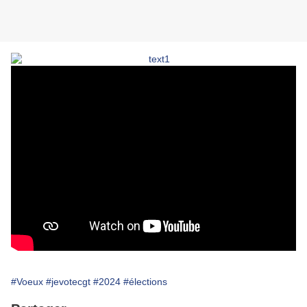
#Voeux
#jevotecgt
#2024
#élections