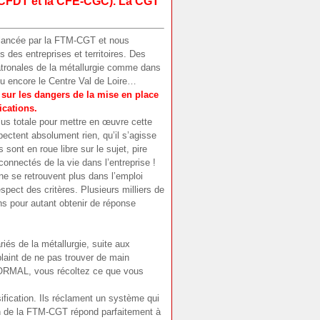
la CFDT et la CFE-CGC). La CGT
 lancée par la FTM-CGT et nous
 des entreprises et territoires. Des
tronales de la métallurgie comme dans
ou encore le Centre Val de Loire…
 sur les dangers de la mise en place
ications.
plus totale pour mettre en œuvre cette
pectent absolument rien, qu’il s’agisse
sont en roue libre sur le sujet, pire
connectés de la vie dans l’entreprise !
ne se retrouvent plus dans l’emploi
spect des critères. Plusieurs milliers de
ans pour autant obtenir de réponse
iés de la métallurgie, suite aux
aint de ne pas trouver de main
 NORMAL, vous récoltez ce que vous
ification. Ils réclament un système qui
on de la FTM-CGT répond parfaitement à