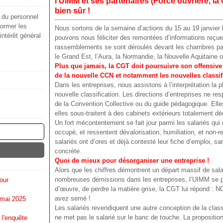
l'UIMM et ses partenaires (Force ouvrière, 
bien sûr !
s du personnel
ormer les
Nous sortons de la semaine d’actions du 15 au 19 janvier
'intérêt général
pouvons nous féliciter des remontées d’informations reçues
rassemblements se sont déroulés devant les chambres pa
le Grand Est, l’Aura, la Normandie, la Nouvelle Aquitaine 
Plus que jamais, la CGT doit poursuivre son offensive
de la nouvelle CCN et notamment les nouvelles classif
Dans les entreprises, nous assistons à l’interprétation la 
nouvelle classification. Les directions d’entreprises ne res
de la Convention Collective ou du guide pédagogique. Elles 
elles sous-traitent à des cabinets extérieurs totalement dé
Un fort mécontentement se fait jour parmi les salariés qui 
occupé, et ressentent dévalorisation, humiliation, et non-re
salariés ont d’ores et déjà contesté leur fiche d’emploi, s
concrète.
Quoi de mieux pour désorganiser une entreprise !
Alors que les chiffres démontrent un départ massif de salar
nombreuses démissions dans les entreprises, l’UIMM se pl
our
d’œuvre, de perdre la matière grise, la CGT lui répond :
avez semé !
 mai 2025
Les salariés revendiquent une autre conception de la class
ne met pas le salarié sur le banc de touche. La propositi
 l'enquête