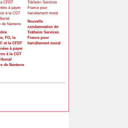
Nouvelle
condamnation de
mbre
Tokheim Services
e, FO, la
France pour
 et la CFDT
harcèlement moral
nées à payer
ros à la CGT
ribunal
re de Nanterre