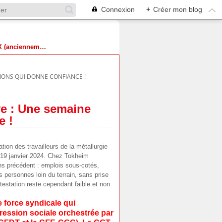
Connexion
+
Créer mon blog
Suivez-nous sur X (anciennement Twitter)
IONS QUI DONNE CONFIANCE !
ve : Une semaine
e !
on des travailleurs de la métallurgie
 19 janvier 2024. Chez Tokheim
ns précédent : emplois sous-cotés,
s personnes loin du terrain, sans prise
ntestation reste cependant faible et non
e force syndicale qui
gression sociale orchestrée par