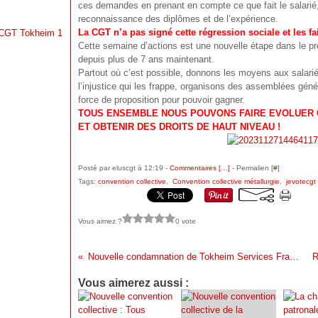
ces demandes en prenant en compte ce que fait le salarié, 
reconnaissance des diplômes et de l’expérience.
La CGT n’a pas signé cette régression sociale et les fa
a CGT Tokheim 1
Cette semaine d’actions est une nouvelle étape dans le p
depuis plus de 7 ans maintenant.
Partout où c’est possible, donnons les moyens aux salarié
l’injustice qui les frappe, organisons des assemblées gén
force de proposition pour pouvoir gagner.
TOUS ENSEMBLE NOUS POUVONS FAIRE EVOLUER 
ET OBTENIR DES DROITS DE HAUT NIVEAU !
Posté par eluscgt à 12:19 -
Commentaires [
…
]
- Permalien [
#
]
Tags:
convention collective
,
Convention collective métallurgie
,
jevotecgt
Vous aimez ?
0 vote
Nouvelle condamnation de Tokheim Services France pour harcèlement moral
Vous aimerez aussi :