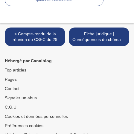
< Compte-rendu de la
Fiche juridique |
réunion du CSEC du 29
Conséquences du chômage
avril 2020
partiel sur les droits des
salariés >
Hébergé par Canalblog
Top articles
Pages
Contact
Signaler un abus
C.G.U.
Cookies et données personnelles
Préférences cookies