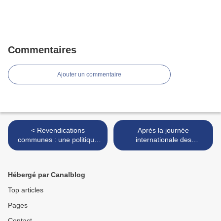
Commentaires
Ajouter un commentaire
< Revendications
Après la journée
communes : une politique
internationale des
de rémunération plus juste
travailleurs, au travail ! Au
et de la reconnaissance
programme : réunion de
négociation du passage au
Hébergé par Canalblog
CSE >
Top articles
Pages
Contact