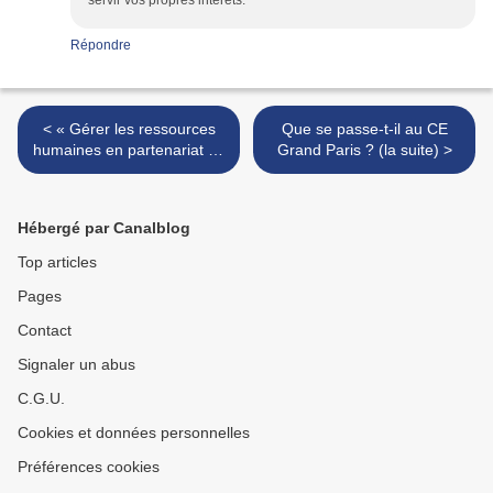
servir vos propres intérêts.
Répondre
< « Gérer les ressources
Que se passe-t-il au CE
humaines en partenariat » :
Grand Paris ? (la suite) >
l’exemple Tokheim…
Hébergé par Canalblog
Top articles
Pages
Contact
Signaler un abus
C.G.U.
Cookies et données personnelles
Préférences cookies