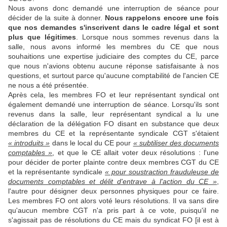
Nous avons donc demandé une interruption de séance pour
décider de la suite à donner.
Nous rappelons encore une fois
que nos demandes s'inscrivent dans le cadre légal et sont
plus que légitimes
. Lorsque nous sommes revenus dans la
salle, nous avons informé les membres du CE que nous
souhaitions une expertise judiciaire des comptes du CE, parce
que nous n'avions obtenu aucune réponse satisfaisante à nos
questions, et surtout parce qu'aucune comptabilité de l'ancien CE
ne nous a été présentée.
Après cela, les membres FO et leur représentant syndical ont
également demandé une interruption de séance. Lorsqu'ils sont
revenus dans la salle, leur représentant syndical a lu une
déclaration de la délégation FO disant en substance que deux
membres du CE et la représentante syndicale CGT s'étaient
« introduits »
dans le local du CE pour
« subtiliser des documents
comptables »
, et que le CE allait voter deux résolutions : l'une
pour décider de porter plainte contre deux membres CGT du CE
et la représentante syndicale
« pour soustraction frauduleuse de
documents comptables et délit d'entrave à l'action du CE »
,
l'autre pour désigner deux personnes physiques pour ce faire.
Les membres FO ont alors voté leurs résolutions. Il va sans dire
qu'aucun membre CGT n'a pris part à ce vote, puisqu'il ne
s'agissait pas de résolutions du CE mais du syndicat FO [il est à