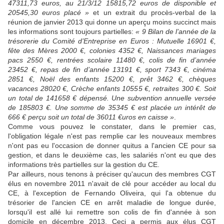
47311,73 euros, au 21/3/12 15815,72 euros de disponible et
20545,30 euros placé »
et un extrait du procès-verbal de la
réunion de janvier 2013 qui donne un aperçu moins succinct mais
les informations sont toujours partielles:
« 9 Bilan de l’année de la
trésorerie du Comité d’Entreprise en Euros : Mutuelle 16901 €,
fête des Mères 2000 €, colonies 4352 €, Naissances mariages
pacs 2550 €, rentrées scolaire 11480 €, colis de fin d’année
23452 €, repas de fin d’année 13191 €, sport 7343 €, cinéma
2851 €, Noël des enfants 15200 €, prêt 3462 €, chèques
vacances 28020 €, Crèche enfants 10555 €, retraites 300 €. Soit
un total de 141658 € dépensé. Une subvention annuelle versée
de 185803 €. Une somme de 35345 € est placée un intérêt de
666 € perçu soit un total de 36011 €uros en caisse »
.
Comme vous pouvez le constater, dans le premier cas,
l'obligation légale n'est pas remplie car les nouveaux membres
n'ont pas eu l'occasion de donner quitus a l'ancien CE pour sa
gestion, et dans le deuxième cas, les salariés n'ont eu que des
informations très partielles sur la gestion du CE.
Par ailleurs, nous tenons à préciser qu'aucun des membres CGT
élus en novembre 2011 n'avait de clé pour accéder au local du
CE, à l'exception de Fernando Oliveira, qui l'a obtenue du
trésorier de l'ancien CE en arrêt maladie de longue durée,
lorsqu'il est allé lui remettre son colis de fin d'année à son
domicile en décembre 2013. Ceci a permis aux élus CGT