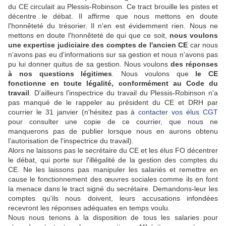
du CE circulait au Plessis-Robinson. Ce tract brouille les pistes et
décentre le débat. Il affirme que nous mettons en doute
l'honnêteté du trésorier. Il n'en est évidemment rien. Nous ne
mettons en doute l'honnêteté de qui que ce soit,
nous voulons
une expertise judiciaire des comptes de l'ancien CE
car nous
n'avons pas eu d'informations sur sa gestion et nous n'avons pas
pu lui donner quitus de sa gestion. Nous voulons
des réponses
à nos questions légitimes
. Nous voulons que
le CE
fonctionne en toute légalité, conformément au Code du
travail
. D'ailleurs l'inspectrice du travail du Plessis-Robinson n'a
pas manqué de le rappeler au président du CE et DRH par
courrier le 31 janvier (n'hésitez pas à
contacter vos élus CGT
pour consulter une copie de ce courrier, que nous ne
manquerons pas de publier lorsque nous en aurons obtenu
l'autorisation de l'inspectrice du travail).
Alors ne laissons pas le secrétaire du CE et les élus FO décentrer
le débat, qui porte sur l'illégalité de la gestion des comptes du
CE. Ne les laissons pas manipuler les salariés et remettre en
cause le fonctionnement des œuvres sociales comme ils en font
la menace dans le tract signé du secrétaire. Demandons-leur les
comptes qu'ils nous doivent, leurs accusations infondées
recevront les réponses adéquates en temps voulu.
Nous nous tenons à la disposition de tous les salaries pour