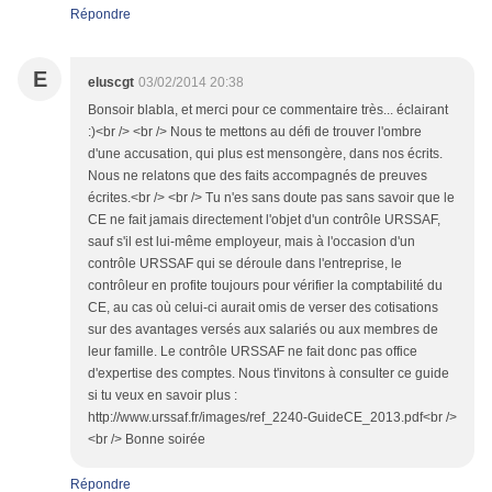
Répondre
E
eluscgt
03/02/2014 20:38
Bonsoir blabla, et merci pour ce commentaire très... éclairant
:)<br /> <br /> Nous te mettons au défi de trouver l'ombre
d'une accusation, qui plus est mensongère, dans nos écrits.
Nous ne relatons que des faits accompagnés de preuves
écrites.<br /> <br /> Tu n'es sans doute pas sans savoir que le
CE ne fait jamais directement l'objet d'un contrôle URSSAF,
sauf s'il est lui-même employeur, mais à l'occasion d'un
contrôle URSSAF qui se déroule dans l'entreprise, le
contrôleur en profite toujours pour vérifier la comptabilité du
CE, au cas où celui-ci aurait omis de verser des cotisations
sur des avantages versés aux salariés ou aux membres de
leur famille. Le contrôle URSSAF ne fait donc pas office
d'expertise des comptes. Nous t'invitons à consulter ce guide
si tu veux en savoir plus :
http://www.urssaf.fr/images/ref_2240-GuideCE_2013.pdf<br />
<br /> Bonne soirée
Répondre