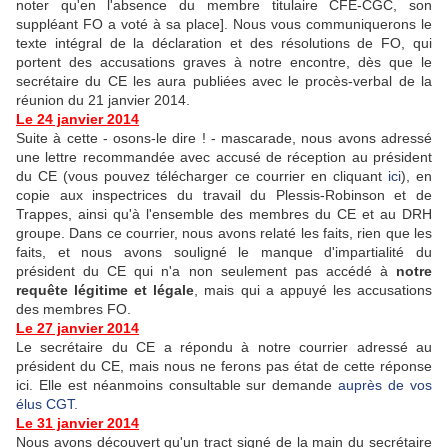
noter qu'en l'absence du membre titulaire CFE-CGC, son
suppléant FO a voté à sa place]. Nous vous communiquerons le
texte intégral de la déclaration et des résolutions de FO, qui
portent des accusations graves à notre encontre, dès que le
secrétaire du CE les aura publiées avec le procès-verbal de la
réunion du 21 janvier 2014.
Le 24 janvier 2014
Suite à cette - osons-le dire ! - mascarade, nous avons adressé
une lettre recommandée avec accusé de réception au président
du CE (vous pouvez télécharger ce courrier en cliquant
ici
), en
copie aux inspectrices du travail du Plessis-Robinson et de
Trappes, ainsi qu'à l'ensemble des membres du CE et au DRH
groupe. Dans ce courrier, nous avons relaté les faits, rien que les
faits, et nous avons souligné le manque d'impartialité du
président du CE qui n'a non seulement pas accédé à
notre
requête légitime et légale
, mais qui a appuyé les accusations
des membres FO.
Le 27 janvier 2014
Le secrétaire du CE a répondu à notre courrier adressé au
président du CE, mais nous ne ferons pas état de cette réponse
ici. Elle est néanmoins consultable sur demande
auprès de vos
élus CGT
.
Le 31 janvier 2014
Nous avons découvert qu'un tract signé de la main du secrétaire