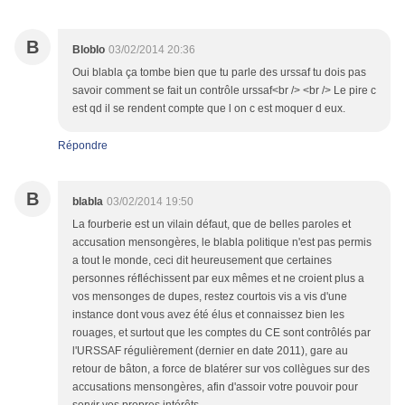
B
Bloblo
03/02/2014 20:36
Oui blabla ça tombe bien que tu parle des urssaf tu dois pas
savoir comment se fait un contrôle urssaf<br /> <br /> Le pire c
est qd il se rendent compte que l on c est moquer d eux.
Répondre
B
blabla
03/02/2014 19:50
La fourberie est un vilain défaut, que de belles paroles et
accusation mensongères, le blabla politique n'est pas permis
a tout le monde, ceci dit heureusement que certaines
personnes réfléchissent par eux mêmes et ne croient plus a
vos mensonges de dupes, restez courtois vis a vis d'une
instance dont vous avez été élus et connaissez bien les
rouages, et surtout que les comptes du CE sont contrôlés par
l'URSSAF régulièrement (dernier en date 2011), gare au
retour de bâton, a force de blatérer sur vos collègues sur des
accusations mensongères, afin d'assoir votre pouvoir pour