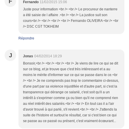
F
Fernando
11/02/2015 15:06
Juste pour information <br /> <br /> Le procureur de nanterre
a été saisie de l affaire .<br /> <br /> La justice suit son
cours<br /> <br /> <br /> <br /> Fernando OLIVEIRA <br /> <br
/> DSC CGT TOKHEIM
Répondre
J
Jonas
04/02/2014 18:29
Bonsoir,<br /> <br /> <br /> <br /> Je viens de lire ce qui se dit
sur ce blog, et je trouve que c'est très intéressant et a au
moins le mérite d'informer sur ce qui se passe dans le ce.<br
/> <br /> Je ne comprends pas trop le commentaire ci-dessus,
d'une part par sa violence injustifiée et d'autre part, si c'est la
transparence qui dérange ce salarié, c'est soit qu'il a un
intérêt à s'exprimer comme ça ou bien qu'il ne comprend rien
au réel intérêt des salariés.<br /> <br /> En tout cas il a l'air
d'avoir trouvé à qui parlé, s'il revient.<br /> <br /> J'attends la
suite de l'histoire et surtout le résultat, car si c'est bien ce qui
se passe au ce passé ou présent, c'est vraiment écœurant...