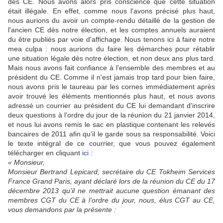
des CE. Nous avons alors pris conscience que cette situation
était illégale. En effet, comme nous l'avons précisé plus haut,
nous aurions du avoir un compte-rendu détaillé de la gestion de
l'ancien CE dès notre élection, et les comptes annuels auraient
du être publiés par voie d'affichage. Nous tenons ici à faire notre
mea culpa : nous aurions du faire les démarches pour rétablir
une situation légale dès notre élection, et non deux ans plus tard.
Mais nous avons fait confiance à l'ensemble des membres et au
président du CE. Comme il n'est jamais trop tard pour bien faire,
nous avons pris le taureau par les cornes immédiatement après
avoir trouvé les éléments mentionnés plus haut, et nous avons
adressé un courrier au président du CE lui demandant d'inscrire
deux questions à l'ordre du jour de la réunion du 21 janvier 2014,
et nous lui avons remis le sac en plastique contenant les relevés
bancaires de 2011 afin qu'il le garde sous sa responsabilité. Voici
le texte intégral de ce courrier, que vous pouvez également
télécharger en cliquant
ici
:
« Monsieur,
Monsieur Bertrand Lepicard, secrétaire du CE Tokheim Services
France Grand Paris, ayant déclaré lors de la réunion du CE du 17
décembre 2013 qu’il ne mettrait aucune question émanant des
membres CGT du CE à l’ordre du jour, nous, élus CGT au CE,
vous demandons par la présente :