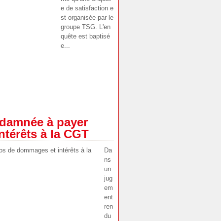
e de satisfaction e
st organisée par le
groupe TSG. L'en
quête est baptisé
e...
ndamnée à payer
térêts à la CGT
Da
ns
un
jug
em
ent
ren
du