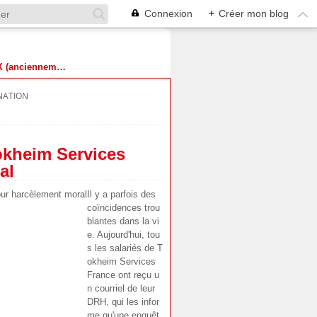
Connexion
+
Créer mon blog
Suivez-nous sur X (anciennement Twitter)
ATION
okheim Services
al
Il y a parfois des
coïncidences trou
blantes dans la vi
e. Aujourd'hui, tou
s les salariés de T
okheim Services
France ont reçu u
n courriel de leur
DRH, qui les infor
me qu'une enquêt