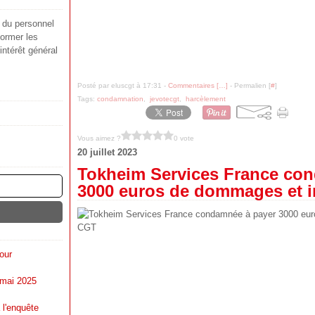
s du personnel
ormer les
'intérêt général
Posté par eluscgt à 17:31 -
Commentaires [
…
]
- Permalien [
#
]
Tags:
condamnation
,
jevotecgt
,
harcèlement
Vous aimez ?
0 vote
20 juillet 2023
Tokheim Services France co
3000 euros de dommages et in
our
 mai 2025
 l'enquête