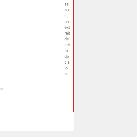
ss
ou
s,
un
ext
rait
de
cet
te
dé
cis
io
n...
nt