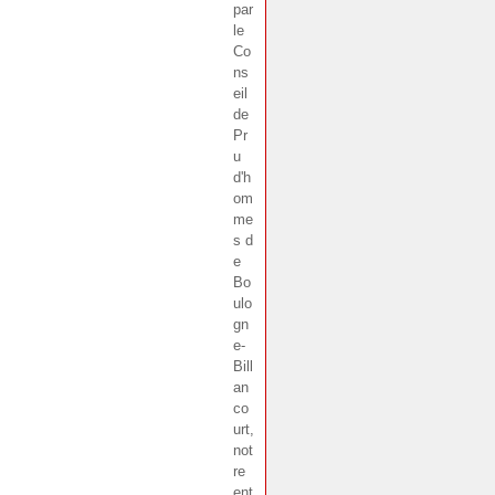
par
le
Co
ns
eil
de
Pr
u
d'h
om
me
s d
e
Bo
ulo
gn
e-
Bill
an
co
urt,
not
re
ent