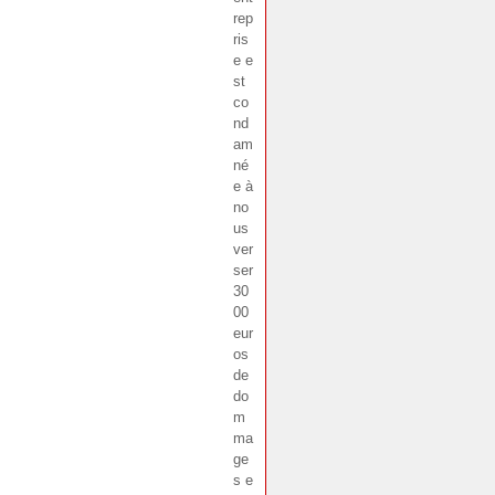
rep
ris
e e
st
co
nd
am
né
e à
no
us
ver
ser
30
00
eur
os
de
do
m
ma
ge
s e