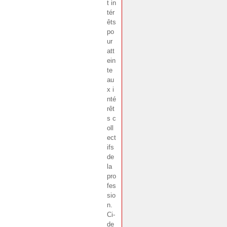
t in
tér
êts
po
ur
att
ein
te
au
x i
nté
rêt
s c
oll
ect
ifs
de
la
pro
fes
sio
n.
Ci-
de