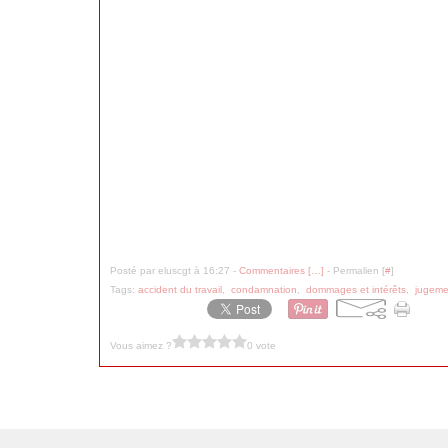
Posté par eluscgt à 16:27 -
Commentaires [
…
]
- Permalien [
#
]
Tags:
accident du travail
,
condamnation
,
dommages et intérêts
,
jugeme
Vous aimez ?
0 vote