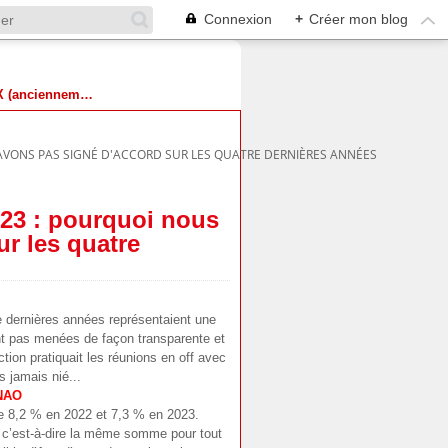
Connexion
+
Créer mon blog
Suivez-nous sur X (anciennement Twitter)
AVONS PAS SIGNÉ D'ACCORD SUR LES QUATRE DERNIÈRES ANNÉES
023 : pourquoi nous
ur les quatre
 dernières années représentaient une
ont pas menées de façon transparente et
ction pratiquait les réunions en off avec
s jamais nié...
 NAO
e 8,2 % en 2022 et 7,3 % en 2023.
 c’est-à-dire la même somme pour tout