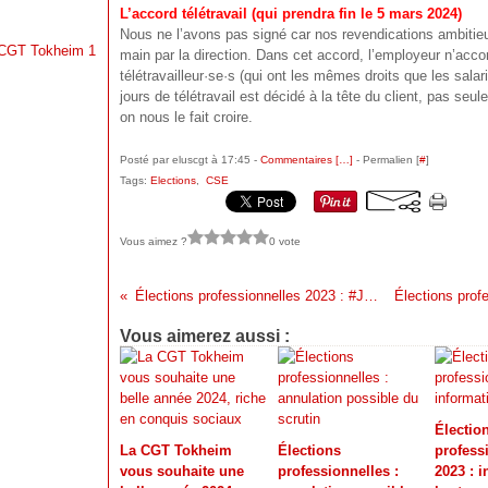
L’accord télétravail (qui prendra fin le 5 mars 2024)
Nous ne l’avons pas signé car nos revendications ambitie
a CGT Tokheim 1
main par la direction. Dans cet accord, l’employeur n’ac
télétravailleur·se·s (qui ont les mêmes droits que les salarié
jours de télétravail est décidé à la tête du client, pas se
on nous le fait croire.
Posté par eluscgt à 17:45 -
Commentaires [
…
]
- Permalien [
#
]
Tags:
Elections
,
CSE
Vous aimez ?
0 vote
Élections professionnelles 2023 : #JevoteCGT
Vous aimerez aussi :
Électio
La CGT Tokheim
Élections
profess
vous souhaite une
professionnelles :
2023 : 