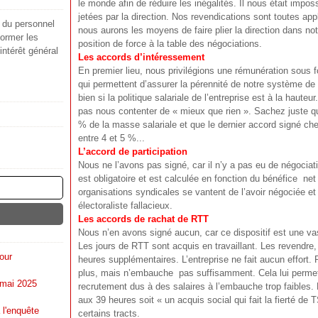
le monde afin de réduire les inégalités. Il nous était impos
jetées par la direction. Nos revendications sont toutes app
s du personnel
nous aurons les moyens de faire plier la direction dans n
ormer les
position de force à la table des négociations.
'intérêt général
Les accords d’intéressement
En premier lieu, nous privilégions une rémunération sous f
qui permettent d’assurer la pérennité de notre système de 
bien si la politique salariale de l’entreprise est à la haut
pas nous contenter de « mieux que rien ». Sachez juste que
% de la masse salariale et que le dernier accord signé che
entre 4 et 5 %...
L’accord de participation
Nous ne l’avons pas signé, car il n’y a pas eu de négociati
est obligatoire et est calculée en fonction du bénéfice net 
organisations syndicales se vantent de l’avoir négociée e
électoraliste fallacieux.
Les accords de rachat de RTT
Nous n’en avons signé aucun, car ce dispositif est une va
Les jours de RTT sont acquis en travaillant. Les revendre, c
our
heures supplémentaires. L’entreprise ne fait aucun effort. Pi
plus, mais n’embauche pas suffisamment. Cela lui permet
 mai 2025
recrutement dus à des salaires à l’embauche trop faibles
aux 39 heures soit « un acquis social qui fait la fierté d
 l'enquête
certains tracts.