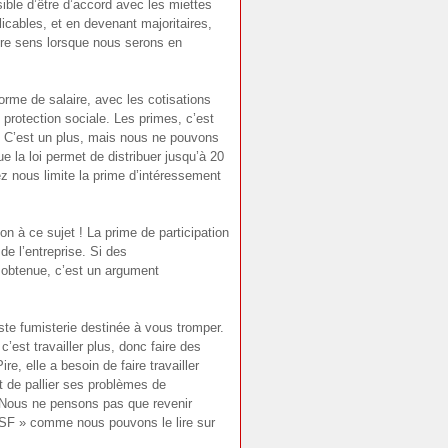
sible d’être d’accord avec les miettes
licables, et en devenant majoritaires,
otre sens lorsque nous serons en
orme de salaire, avec les cotisations
protection sociale. Les primes, c’est
eur. C’est un plus, mais nous ne pouvons
 la loi permet de distribuer jusqu’à 20
z nous limite la prime d’intéressement
on à ce sujet ! La prime de participation
de l’entreprise. Si des
t obtenue, c’est un argument
ste fumisterie destinée à vous tromper.
’est travailler plus, donc faire des
re, elle a besoin de faire travailler
 de pallier ses problèmes de
. Nous ne pensons pas que revenir
e TSF » comme nous pouvons le lire sur