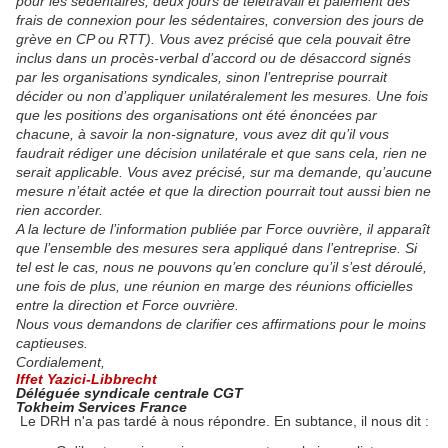
pour les sédentaires, deux jours de télétravail et paiement des
frais de connexion pour les sédentaires, conversion des jours de
grève en CP ou RTT). Vous avez précisé que cela pouvait être
inclus dans un procès-verbal d’accord ou de désaccord signés
par les organisations syndicales, sinon l’entreprise pourrait
décider ou non d’appliquer unilatéralement les mesures. Une fois
que les positions des organisations ont été énoncées par
chacune, à savoir la non-signature, vous avez dit qu’il vous
faudrait rédiger une décision unilatérale et que sans cela, rien ne
serait applicable. Vous avez précisé, sur ma demande, qu’aucune
mesure n’était actée et que la direction pourrait tout aussi bien ne
rien accorder.
A la lecture de l’information publiée par Force ouvrière, il apparaît
que l’ensemble des mesures sera appliqué dans l’entreprise. Si
tel est le cas, nous ne pouvons qu’en conclure qu’il s’est déroulé,
une fois de plus, une réunion en marge des réunions officielles
entre la direction et Force ouvrière.
Nous vous demandons de clarifier ces affirmations pour le moins
captieuses.
Cordialement,
Iffet Yazici-Libbrecht
Déléguée syndicale centrale CGT
Tokheim Services France
Le DRH n'a pas tardé à nous répondre. En subtance, il nous dit :