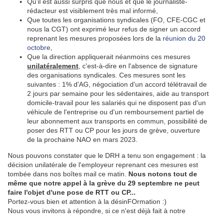
Qu'il est aussi surpris que nous et que le journaliste-
rédacteur est visiblement très mal informé,
Que toutes les organisations syndicales (FO, CFE-CGC et
nous la CGT) ont exprimé leur refus de signer un accord
reprenant les mesures proposées lors de la
réunion du 20
octobre
,
Que la direction appliquerait néanmoins ces mesures
unilatéralement
, c'est-à-dire en l'absence de signature
des organisations syndicales. Ces mesures sont les
suivantes : 1% d'AG, négociation d'un accord télétravail de
2 jours par semaine pour les sédentaires, aide au transport
domicile-travail pour les salariés qui ne disposent pas d'un
véhicule de l'entreprise ou d'un remboursement partiel de
leur abonnement aux transports en commun, possibilité de
poser des RTT ou CP pour les jours de grève, ouverture
de la prochaine NAO en mars 2023.
Nous pouvons constater que le DRH a tenu son engagement : la
décision unilatérale de l'employeur reprenant ces mesures est
tombée dans nos boîtes mail ce matin.
Nous notons tout de
même que notre appel à la grève du 29 septembre ne peut
faire l'objet d'une pose de RTT ou CP...
Portez-vous bien et attention à la désinFOrmation :)
Nous vous invitons à répondre, si ce n'est déjà fait à notre