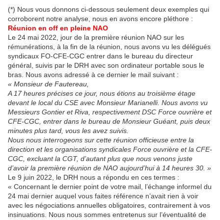
(*) Nous vous donnons ci-dessous seulement deux exemples qui
corroborent notre analyse, nous en avons encore pléthore :
Réunion en off en pleine NAO
Le 24 mai 2022, jour de la première réunion NAO sur les
rémunérations, à la fin de la réunion, nous avons vu les délégués
syndicaux FO-CFE-CGC entrer dans le bureau du directeur
général, suivis par le DRH avec son ordinateur portable sous le
bras. Nous avons adressé à ce dernier le mail suivant :
« Monsieur de Fautereau,
A 17 heures précises ce jour, nous étions au troisième étage
devant le local du CSE avec Monsieur Marianelli. Nous avons vu
Messieurs Gontier et Riva, respectivement DSC Force ouvrière et
CFE-CGC, entrer dans le bureau de Monsieur Guéant, puis deux
minutes plus tard, vous les avez suivis.
Nous nous interrogeons sur cette réunion officieuse entre la
direction et les organisations syndicales Force ouvrière et la CFE-
CGC, excluant la CGT, d’autant plus que nous venons juste
d’avoir la première réunion de NAO aujourd’hui à 14 heures 30. »
Le 9 juin 2022, le DRH nous a répondu en ces termes :
« Concernant le dernier point de votre mail, l’échange informel du
24 mai dernier auquel vous faites référence n’avait rien à voir
avec les négociations annuelles obligatoires, contrairement à vos
insinuations. Nous nous sommes entretenus sur l’éventualité de