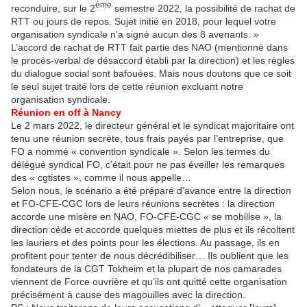
ème
reconduire, sur le 2
semestre 2022, la possibilité de rachat de
RTT ou jours de repos. Sujet initié en 2018, pour lequel votre
organisation syndicale n’a signé aucun des 8 avenants. »
L’accord de rachat de RTT fait partie des NAO (mentionné dans
le procès-verbal de désaccord établi par la direction) et les règles
du dialogue social sont bafouées. Mais nous doutons que ce soit
le seul sujet traité lors de cette réunion excluant notre
organisation syndicale.
Réunion en off à Nancy
Le 2 mars 2022, le directeur général et le syndicat majoritaire ont
tenu une réunion secrète, tous frais payés par l’entreprise, que
FO a nommé « convention syndicale ». Selon les termes du
délégué syndical FO, c’était pour ne pas éveiller les remarques
des « cgtistes », comme il nous appelle…
Selon nous, le scénario a été préparé d’avance entre la direction
et FO-CFE-CGC lors de leurs réunions secrètes : la direction
accorde une misère en NAO, FO-CFE-CGC « se mobilise », la
direction cède et accorde quelques miettes de plus et ils récoltent
les lauriers et des points pour les élections. Au passage, ils en
profitent pour tenter de nous décrédibiliser… Ils oublient que les
fondateurs de la CGT Tokheim et la plupart de nos camarades
viennent de Force ouvrière et qu’ils ont quitté cette organisation
précisément à cause des magouilles avec la direction.