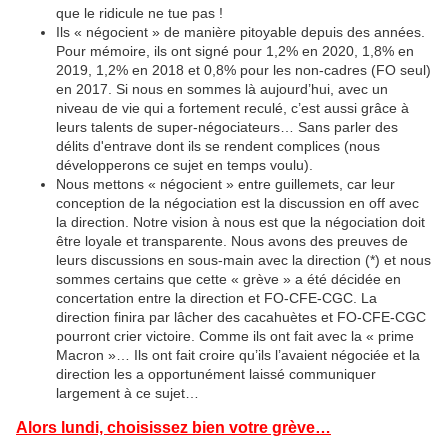
que le ridicule ne tue pas !
Ils « négocient » de manière pitoyable depuis des années.
Pour mémoire, ils ont signé pour 1,2% en 2020, 1,8% en
2019, 1,2% en 2018 et 0,8% pour les non-cadres (FO seul)
en 2017. Si nous en sommes là aujourd’hui, avec un
niveau de vie qui a fortement reculé, c’est aussi grâce à
leurs talents de super-négociateurs… Sans parler des
délits d'entrave dont ils se rendent complices (nous
développerons ce sujet en temps voulu).
Nous mettons « négocient » entre guillemets, car leur
conception de la négociation est la discussion en off avec
la direction. Notre vision à nous est que la négociation doit
être loyale et transparente. Nous avons des preuves de
leurs discussions en sous-main avec la direction (*) et nous
sommes certains que cette « grève » a été décidée en
concertation entre la direction et FO-CFE-CGC. La
direction finira par lâcher des cacahuètes et FO-CFE-CGC
pourront crier victoire. Comme ils ont fait avec la « prime
Macron »… Ils ont fait croire qu’ils l’avaient négociée et la
direction les a opportunément laissé communiquer
largement à ce sujet…
Alors lundi, choisissez bien votre grève…