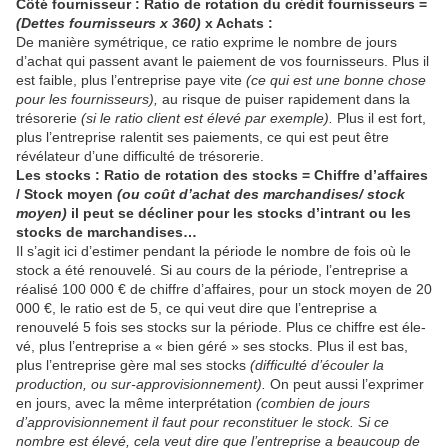
Côté fournisseur : Ratio de rotation du crédit four­nisseurs =
(Dettes fournisseurs x 360)
x Achats :
De manière symétrique, ce ratio exprime le nombre de jours
d’achat qui passent avant le paiement de vos fournisseurs. Plus il
est faible, plus l’entreprise paye vite
(ce qui est une bonne chose
pour les fournisseurs),
au risque de puiser rapidement dans la
trésorerie
(si le ratio client est élevé par exemple).
Plus il est fort,
plus l’entreprise ralentit ses paiements, ce qui est peut être
révélateur d’une difficulté de trésorerie.
Les stocks : Ratio de rotation des stocks = Chiffre d’affaires
/ Stock moyen
(ou coût d’achat des mar­chandises/ stock
moyen)
il peut se décliner pour les stocks d’intrant ou les
stocks de marchandises…
Il s’agit ici d’estimer pendant la période le nombre de fois où le
stock a été renouvelé. Si au cours de la période, l’entreprise a
réalisé 100 000 € de chiffre d’affaires, pour un stock moyen de 20
000 €, le ratio est de 5, ce qui veut dire que l’entreprise a
renouvelé 5 fois ses stocks sur la période. Plus ce chiffre est éle­
vé, plus l’entreprise a « bien géré » ses stocks. Plus il est bas,
plus l’entreprise gère mal ses stocks
(difficul­té d’écouler la
production, ou sur-approvisionnement).
On peut aussi l’exprimer
en jours, avec la même in­terprétation
(combien de jours
d’approvisionnement il faut pour reconstituer le stock. Si ce
nombre est élevé, cela veut dire que l’entreprise a beaucoup de