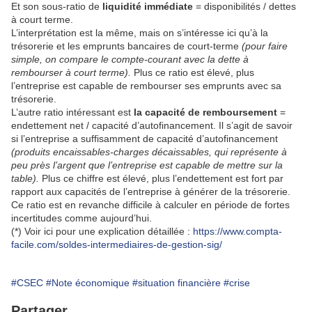
Et son sous-ratio de
liquidité immédiate
= disponibilités / dettes
à court terme.
L’interprétation est la même, mais on s’intéresse ici qu’à la
trésorerie et les emprunts bancaires de court-terme
(pour faire
simple, on compare le compte-courant avec la dette à
rembourser à court terme).
Plus ce ratio est élevé, plus
l’entreprise est capable de rembourser ses emprunts avec sa
trésorerie.
L’autre ratio intéressant est
la capacité de remboursement
=
endettement net / capacité d’autofinancement. Il s’agit de savoir
si l’entreprise a suffisamment de capa­cité d’autofinancement
(produits encaissables-charges décaissables, qui représente à
peu près l’argent que l’en­treprise est capable de mettre sur la
table).
Plus ce chiffre est élevé, plus l’endettement est fort par
rapport aux capacités de l’entreprise à générer de la trésorerie.
Ce ratio est en revanche difficile à calculer en période de fortes
incertitudes comme aujourd’hui.
(*) Voir ici pour une explication détaillée :
https://www.compta-
facile.com/soldes-intermediaires-de-gestion-sig/
#CSEC
#Note économique
#situation financière
#crise
Partager