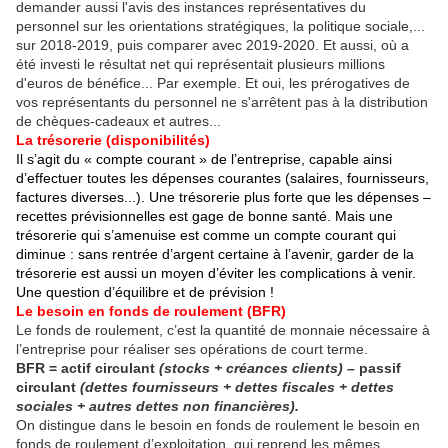
demander aussi l'avis des instances représentatives du
personnel sur les orientations stratégiques, la politique sociale,...
sur 2018-2019, puis comparer avec 2019-2020. Et aussi, où a
été investi le résultat net qui représentait plusieurs millions
d'euros de bénéfice... Par exemple. Et oui, les prérogatives de
vos représentants du personnel ne s'arrêtent pas à la distribution
de chèques-cadeaux et autres...
La trésorerie (disponibilités)
Il s’agit du « compte courant » de l’entreprise, ca­pable ainsi
d’effectuer toutes les dépenses courantes (salaires, fournisseurs,
factures diverses...).
Une trésorerie plus forte que les dépenses –
recettes prévisionnelles est gage de bonne santé. Mais une
trésorerie qui s’ame­nuise est comme un compte courant qui
diminue : sans rentrée d’argent certaine à l’avenir, garder de la
trésore­rie est aussi un moyen d’éviter les complications à venir.
Une question d’équilibre et de prévision !
Le besoin en fonds de roulement (BFR)
Le fonds de roulement, c’est la quantité de monnaie nécessaire à
l’entreprise pour réaliser ses opérations de court terme.
BFR = actif circulant
(stocks + créances clients)
– pas­sif
circulant
(dettes fournisseurs + dettes fiscales + dettes
sociales + autres dettes non financières).
On distingue dans le besoin en fonds de roulement le besoin en
fonds de roulement d’exploitation, qui re­prend les mêmes