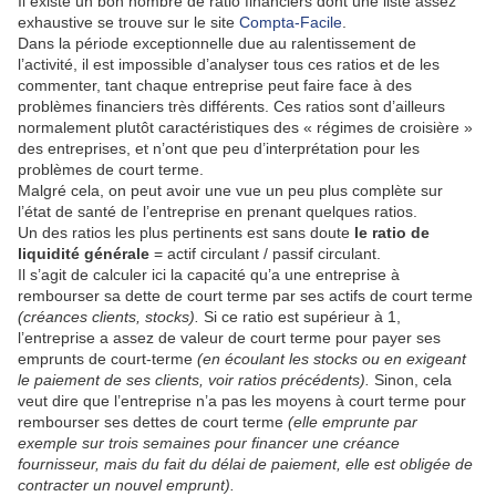
Il existe un bon nombre de ratio financiers dont une liste assez
exhaustive se trouve sur le site
Compta-Facile
.
Dans la période exceptionnelle due au ralentisse­ment de
l’activité, il est impossible d’analyser tous ces ratios et de les
commenter, tant chaque entreprise peut faire face à des
problèmes financiers très différents. Ces ratios sont d’ailleurs
normalement plutôt caractéris­tiques des « régimes de croisière »
des entreprises, et n’ont que peu d’interprétation pour les
problèmes de court terme.
Malgré cela, on peut avoir une vue un peu plus complète sur
l’état de santé de l’entreprise en prenant quelques ratios.
Un des ratios les plus pertinents est sans doute
le ratio de
liquidité générale
= actif circulant / passif circulant.
Il s’agit de calculer ici la capacité qu’a une entreprise à
rembourser sa dette de court terme par ses actifs de court terme
(créances clients, stocks).
Si ce ratio est su­périeur à 1,
l’entreprise a assez de valeur de court terme pour payer ses
emprunts de court-terme
(en écoulant les stocks ou en exigeant
le paiement de ses clients, voir ratios précédents).
Sinon, cela
veut dire que l’entreprise n’a pas les moyens à court terme pour
rembourser ses dettes de court terme
(elle emprunte par
exemple sur trois se­maines pour financer une créance
fournisseur, mais du fait du délai de paiement, elle est obligée de
contracter un nouvel emprunt).