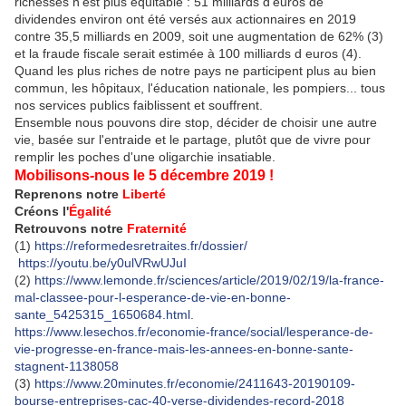
richesses n'est plus équitable : 51 milliards d'euros de
dividendes environ ont été versés aux actionnaires en 2019
contre 35,5 milliards en 2009, soit une augmentation de 62% (3)
et la fraude fiscale serait estimée à 100 milliards d euros (4).
Quand les plus riches de notre pays ne participent plus au bien
commun, les hôpitaux, l'éducation nationale, les pompiers... tous
nos services publics faiblissent et souffrent.
Ensemble nous pouvons dire stop, décider de choisir une autre
vie, basée sur l'entraide et le partage, plutôt que de vivre pour
remplir les poches d'une oligarchie insatiable.
Mobilisons-nous le 5 décembre 2019 !
Reprenons notre
Liberté
Créons l'
Égalité
Retrouvons notre
Fraternité
(1)
https://reformedesretraites.fr/dossier/
https://youtu.be/y0ulVRwUJuI
(2)
https://www.lemonde.fr/sciences/article/2019/02/19/la-france-
mal-classee-pour-l-esperance-de-vie-en-bonne-
sante_5425315_1650684.html
.
https://www.lesechos.fr/economie-france/social/lesperance-de-
vie-progresse-en-france-mais-les-annees-en-bonne-sante-
stagnent-1138058
(3)
https://www.20minutes.fr/economie/2411643-20190109-
bourse-entreprises-cac-40-verse-dividendes-record-2018