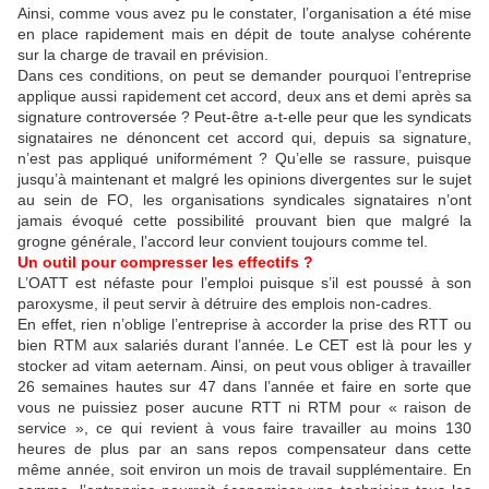
Ainsi, comme vous avez pu le constater, l’organisation a été mise
en place rapidement mais en dépit de toute analyse cohérente
sur la charge de travail en prévision.
Dans ces conditions, on peut se demander pourquoi l’entreprise
applique aussi rapidement cet accord, deux ans et demi après sa
signature controversée ? Peut-être a-t-elle peur que les syndicats
signataires ne dénoncent cet accord qui, depuis sa signature,
n’est pas appliqué uniformément ? Qu’elle se rassure, puisque
jusqu’à maintenant et malgré les opinions divergentes sur le sujet
au sein de FO, les organisations syndicales signataires n’ont
jamais évoqué cette possibilité prouvant bien que malgré la
grogne générale, l’accord leur convient toujours comme tel.
Un outil pour compresser les effectifs ?
L’OATT est néfaste pour l’emploi puisque s’il est poussé à son
paroxysme, il peut servir à détruire des emplois non-cadres.
En effet, rien n’oblige l’entreprise à accorder la prise des RTT ou
bien RTM aux salariés durant l’année. Le CET est là pour les y
stocker
ad vitam aeternam
. Ainsi, on peut vous obliger à travailler
26 semaines hautes sur 47 dans l’année et faire en sorte que
vous ne puissiez poser aucune RTT ni RTM pour « raison de
service », ce qui revient à vous faire travailler au moins 130
heures de plus par an sans repos compensateur dans cette
même année, soit environ un mois de travail supplémentaire. En